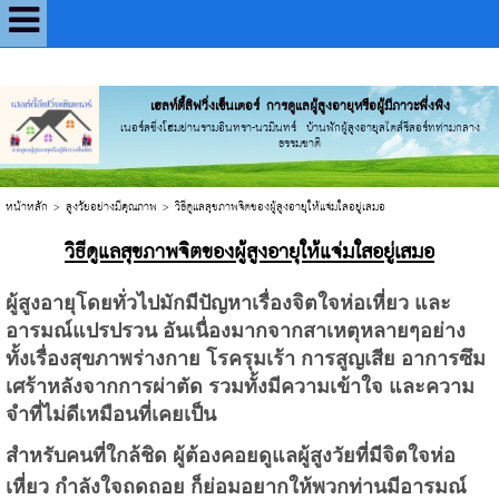
UA-56110227-1
Powered by
Translate
เฮลท์ตี้ลิฟวิ่งเซ็นเตอร์ การดูแลผู้สูงอายุหรือผู้มีภาวะพึ่งพิง
เนอร์สซิ่งโฮมย่านรามอินทรา-นวมินทร์ บ้านพักผู้สูงอายุสไตล์รีสอร์ทท่ามกลาง
ธรรมชาติ
หน้าหลัก
>
สูงวัยอย่างมีคุณภาพ
>
วิธีดูแลสุขภาพจิตของผู้สูงอายุให้แจ่มใสอยู่เสมอ
วิธีดูแลสุขภาพจิตของผู้สูงอายุให้แจ่มใสอยู่เสมอ
ผู้สูงอายุโดยทั่วไปมักมีปัญหาเรื่องจิตใจห่อเหี่ยว และ
อารมณ์แปรปรวน อันเนื่องมากจากสาเหตุหลายๆอย่าง
ทั้งเรื่องสุขภาพร่างกาย โรครุมเร้า การสูญเสีย อาการซึม
เศร้าหลังจากการผ่าตัด รวมทั้งมีความเข้าใจ และความ
จำที่ไม่ดีเหมือนที่เคยเป็น
สำหรับคนที่ใกล้ชิด ผู้ต้องคอยดูแลผู้สูงวัยที่มีจิตใจห่อ
เหี่ยว กำลังใจถดถอย ก็ย่อมอยากให้พวกท่านมีอารมณ์