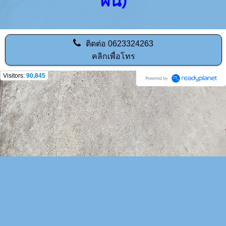
ฝน)
ติดต่อ
0623324263
คลิกเพื่อโทร
Visitors:
90,845